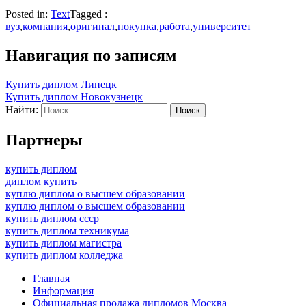
Posted in:
Text
Tagged :
вуз
,
компания
,
оригинал
,
покупка
,
работа
,
университет
Навигация по записям
Купить диплом Липецк
Купить диплом Новокузнецк
Найти:
Партнеры
купить диплом
диплом купить
куплю диплом о высшем образовании
куплю диплом о высшем образовании
купить диплом ссср
купить диплом техникума
купить диплом магистра
купить диплом колледжа
Главная
Информация
Официальная продажа дипломов Москва