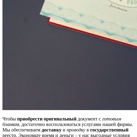
Чтобы
приобрести оригинальный
документ с
готовым
бланком
, достаточно воспользоваться услугами нашей фирмы.
Мы обеспечиваем
доставку
и
проводку
в
государственный
реестр. Экономьте время и деньги – у нас выгодные условия