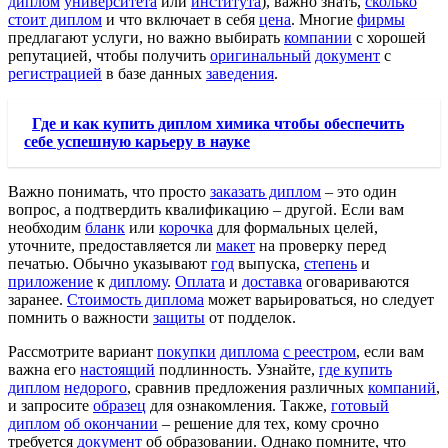
диплом
университета
или
института
), важно знать,
сколько
стоит диплом
и что включает в себя
цена
. Многие
фирмы
предлагают услуги, но важно выбирать
компании
с хорошей
репутацией, чтобы получить
оригинальный
документ
с
регистрацией
в базе данных
заведения
.
Где и как купить диплом химика чтобы обеспечить
себе успешную карьеру в науке
Важно понимать, что просто
заказать диплом
– это один
вопрос, а подтвердить квалификацию – другой. Если вам
необходим
бланк
или
корочка
для формальных целей,
уточните, предоставляется ли
макет
на проверку перед
печатью. Обычно указывают
год
выпуска,
степень
и
приложение
к
диплому
.
Оплата
и
доставка
оговариваются
заранее.
Стоимость диплома
может варьироваться, но следует
помнить о важности
защиты
от подделок.
Рассмотрите вариант
покупки
диплома
с реестром
, если вам
важна его
настоящий
подлинность. Узнайте,
где купить
диплом
недорого
, сравнив предложения различных
компаний
,
и запросите
образец
для ознакомления. Также,
готовый
диплом
об окончании
– решение для тех, кому срочно
требуется
документ
об образовании. Однако помните, что