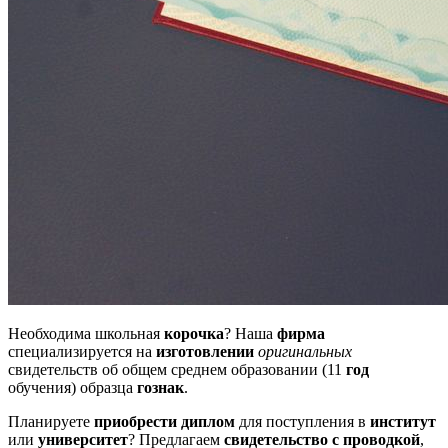
Необходима школьная
корочка
? Наша
фирма
специализируется на
изготовлении
оригинальных
свидетельств об общем среднем образовании (11
год
обучения) образца
гознак
.
Планируете
приобрести диплом
для поступления в
институт
или
университет
? Предлагаем
свидетельство с проводкой
,