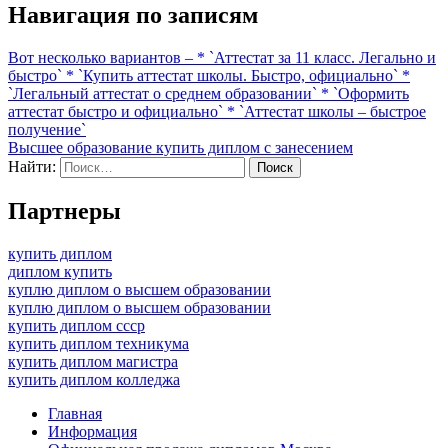
Навигация по записям
Вот несколько вариантов – * `Аттестат за 11 класс. Легально и
быстро` * `Купить аттестат школы. Быстро, официально` *
`Легальный аттестат о среднем образовании` * `Оформить
аттестат быстро и официально` * `Аттестат школы – быстрое
получение`
Высшее образование купить диплом с занесением
Найти:
Партнеры
купить диплом
диплом купить
куплю диплом о высшем образовании
куплю диплом о высшем образовании
купить диплом ссср
купить диплом техникума
купить диплом магистра
купить диплом колледжа
Главная
Информация