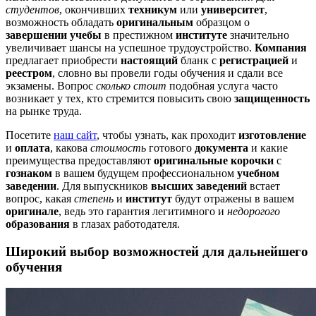
студентов
, окончивших
техникум
или
университет
,
возможность обладать
оригинальным
образцом о
завершении учебы
в престижном
институте
значительно
увеличивает шансы на успешное трудоустройство.
Компания
предлагает приобрести
настоящий
бланк с
регистрацией
и
реестром
, словно вы провели годы обучения и сдали все
экзамены. Вопрос
сколько стоит
подобная услуга часто
возникает у тех, кто стремится повысить свою
защищенность
на рынке труда.
Посетите
наш сайт
, чтобы узнать, как проходит
изготовление
и
оплата
, какова
стоимость
готового
документа
и какие
преимущества предоставляют
оригинальные корочки
с
гознаком
в вашем будущем профессиональном
учебном
заведении
. Для выпускников
высших заведений
встает
вопрос, какая
степень
и
институт
будут отражены в вашем
оригинале
, ведь это гарантия легитимного и
недорогого
образования
в глазах работодателя.
Широкий выбор возможностей для дальнейшего
обучения