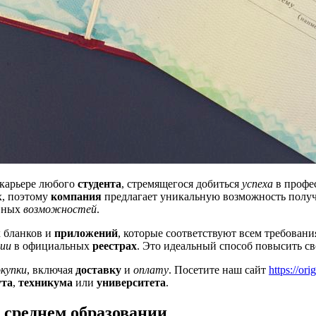
 карьере любого
студента
, стремящегося добиться
успеха
в профе
х, поэтому
компания
предлагает уникальную возможность получ
ивных
возможностей
.
 бланков и
приложений
, которые соответствуют всем требован
ии
в официальных
реестрах
. Это идеальный способ повысить с
окупки
, включая
доставку
и
оплату
. Посетите наш сайт
https://or
ута
,
техникума
или
университета
.
 среднем образовании