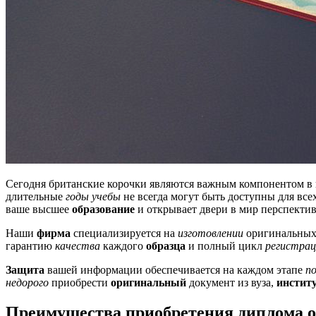
Сегодня британские корочки являются важным компонентом в
длительные
годы учебы
не всегда могут быть доступны для все
ваше высшее
образование
и открывает двери в мир перспект
Наши
фирма
специализируется на
изготовлении
оригинальных
гарантию
качества
каждого
образца
и полный цикл
регистрац
Защита
вашей информации обеспечивается на каждом этапе
п
недорого
приобрести
оригинальный
документ из вуза,
инстит
Преимущества приобретения диплома о