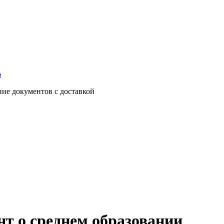
о
ние документов с доставкой
нт о среднем образовании