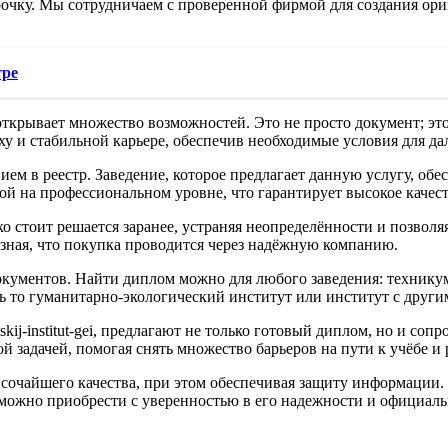
очку. Мы сотрудничаем с проверенной фирмой для создания ориг
тре
ткрывает множество возможностей. Это не просто документ; эт
ху и стабильной карьере, обеспечив необходимые условия для да
ем в реестр. Заведение, которое предлагает данную услугу, обе
ой на профессиональном уровне, что гарантирует высокое качес
 стоит решается заранее, устраняя неопределённости и позволяя 
зная, что покупка проводится через надёжную компанию.
кументов. Найти диплом можно для любого заведения: техникум
 то гуманитарно-экологический институт или институт с други
cheskij-institut-gei, предлагают не только готовый диплом, но и
 задачей, помогая снять множество барьеров на пути к учёбе и 
очайшего качества, при этом обеспечивая защиту информации. К
 можно приобрести с уверенностью в его надежности и официаль