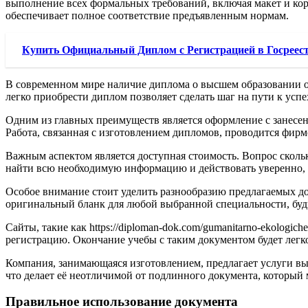
выполнение всех формальных требований, включая макет и кор
обеспечивает полное соответствие предъявленным нормам.
Купить Официальный Диплом с Регистрацией в Госреес
В современном мире наличие диплома о высшем образовании о
легко приобрести диплом позволяет сделать шаг на пути к успе
Одним из главных преимуществ является оформление с занесени
Работа, связанная с изготовлением дипломов, проводится фирм
Важным аспектом является доступная стоимость. Вопрос сколько
найти всю необходимую информацию и действовать уверенно, 
Особое внимание стоит уделить разнообразию предлагаемых до
оригинальный бланк для любой выбранной специальности, будь
Сайты, такие как https://diploman-dok.com/gumanitarno-ekologi
регистрацию. Окончание учебы с таким документом будет легкой
Компания, занимающаяся изготовлением, предлагает услуги выс
что делает её неотличимой от подлинного документа, который
Правильное использование документа