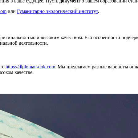
иция в ваше будущее. Пусть
документ
о вашем образовании стан
.com
или
Гуманитарно-экологический институт
.
оригинальностью и высоким качеством. Его особенности подче
нальной деятельности.
йте
https://diploman-dok.com
. Мы предлагаем разные варианты опл
соком качестве.