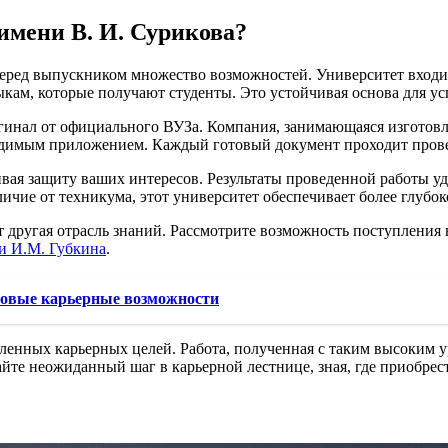
мени В. И. Сурикова?
перед выпускником множество возможностей. Университет входи
ам, которые получают студенты. Это устойчивая основа для у
гинал от официального ВУЗа. Компания, занимающаяся изготовл
одимым приложением. Каждый готовый документ проходит провер
ивая защиту ваших интересов. Результаты проведенной работы у
чие от техникума, этот университет обеспечивает более глубок
т другая отрасль знаний. Рассмотрите возможность поступления
ни И.М. Губкина
.
новые карьерные возможности
ленных карьерных целей. Работа, полученная с таким высоким у
йте неожиданный шаг в карьерной лестнице, зная, где приобрес