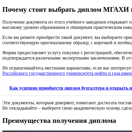
Почему стоит выбрать диплом МГАХИ и
Получение документа из этого учебного заведения открывает 
высокому уровню образования и обширным практическим навык
Если вы решите приобрести такой документ, вы выбираете ори
соответствующую оригинальному образцу, с корочкой и необх
Фирма предоставляет услугу покупки с регистрацией, обеспеч
подтверждается различными экспертными заключениями. В отли
Не ограничивайтесь местными вариантами, если вас интересуе
Российского государственного университета нефти и газа име
Как успешно приобрести диплом бухгалтера и открыть 
Эти документы, которым доверяют, помогают достигать постав
Не откладывайте – выберите свою академическую основу, сдела
Преимущества получения диплома