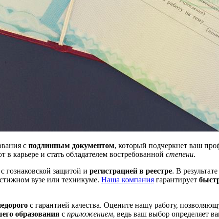
ования с
подлинным документом
, который подчеркнет ваш пр
т в карьере и стать обладателем востребованной
степени
.
с гознаковской защитой и
регистрацией в реестре
. В результат
стижном вузе или техникуме.
Наша компания
гарантирует
быст
недорого
с гарантией качества. Оцените нашу работу, позволяющ
его образования
с
приложением
, ведь ваш выбор определяет в