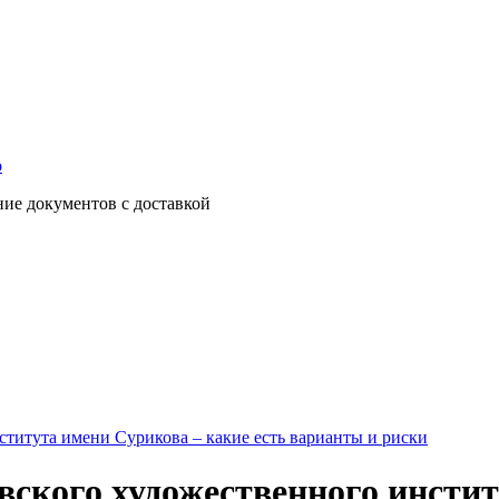
о
ние документов с доставкой
титута имени Сурикова – какие есть варианты и риски
ского художественного инстит