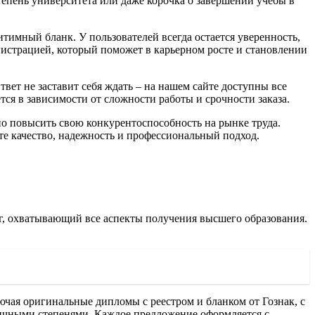
епень университета или даже корочка о завершении учебы в
имный бланк. У пользователей всегда остается уверенность,
гистрацией, который поможет в карьерном росте и становлении
вет не заставит себя ждать – на нашем сайте доступны все
ся в зависимости от сложности работы и срочности заказа.
но повысить свою конкурентоспособность на рынке труда.
е качество, надежность и профессиональный подход.
г, охватывающий все аспекты получения высшего образования.
ючая оригинальные дипломы с реестром и бланком от Гознак, с
личными степенями. Каждое предложение оформляется с