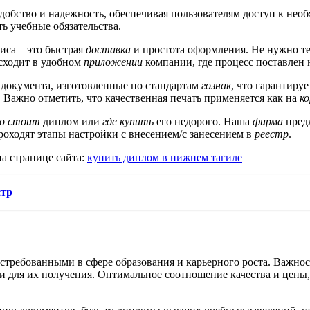
 удобство и надежность, обеспечивая пользователям доступ к не
ь учебные обязательства.
иса – это быстрая
доставка
и простота оформления. Не нужно те
исходит в удобном
приложении
компании, где процесс поставлен 
 документа, изготовленные по стандартам
гознак
, что гарантиру
 Важно отметить, что качественная печать применяется как на
ко
ко стоит
диплом или
где купить
его недорого. Наша
фирма
пред
роходят этапы настройки с внесением/с занесением в
реестр
.
а странице сайта:
купить диплом в нижнем тагиле
стр
стребованными в сфере образования и карьерного роста. Важн
 для их получения. Оптимальное соотношение качества и цены,