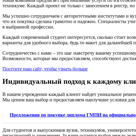
Наша компания предлагает оригинальные услуги по изготовлен
техникуме. Каждый проект не только с занесением в реестр, 
Мы успешно сотрудничаем с авторитетными институтами и вуза
что их покупка сделана грамотно и надежно. Специалисты учи
в выбранной профессии.
Каждый современный студент интересуется, сколько стоит возм
варианты для удобного выбора, будь то макет для дальнейшей 
Сотрудничество с нами – это шаг навстречу вашему успешному
Возможности, которые мы предоставляем, способствуют дости
Посетите наш сайт, чтобы узнать больше
Индивидуальный подход к каждому кли
В нашем учреждении каждый клиент найдет уникальное решени
Мы ценим ваш выбор и предоставляем наилучшие условия для з
Предложения по покупке диплома ГМПИ на официально
Для студентов и выпускников вузов, техникумов, университет
регистрацией и занесением. За вами остается выбор между эк