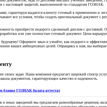
ию документов, будь то дипломы высших учебных заведений, ст
но и с настоящей защитой, выполненной по стандартам ГОЗНАК.
ми, гарантируя выдается клиенту готовый к применению и легит
тывают все условия, чтобы создать оригинальный документ с ре
ожность приобрести недорого сделанный диплом с доставкой. От
проработки или уже полностью готовый документ. Цена варьирует
 будущему! Оформите заказ и узнайте, как недорого и эффектив
жению ваших амбициозных целей. Обращаясь к нам, вы выбирает
енту
е своих задач. Наша компания предлагает широкий спектр услу
аказа документов, гарантирующих качество и надежность.
м бланке ГОЗНАК балага аттестат
ов и иных заведений мы предлагаем разнообразные решения, вкл
земплярами об окончании, макетами и готовыми образцами с раз