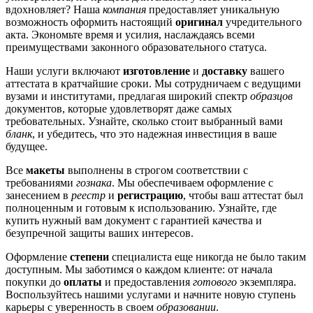
вдохновляет? Наша
компания
предоставляет уникальную
возможность оформить настоящий
оригинал
учредительного
акта. Экономьте время и усилия, наслаждаясь всеми
преимуществами законного образовательного статуса.
Наши услуги включают
изготовление
и
доставку
вашего
аттестата в кратчайшие сроки. Мы сотрудничаем с ведущими
вузами и институтами, предлагая широкий спектр
образцов
документов, которые удовлетворят даже самых
требовательных. Узнайте, сколько стоит выбранный вами
бланк
, и убедитесь, что это надежная инвестиция в ваше
будущее.
Все
макеты
выполнены в строгом соответствии с
требованиями
гознака
. Мы обеспечиваем оформление с
занесением в
реестр
и
регистрацию
, чтобы ваш аттестат был
полноценным и готовым к использованию. Узнайте, где
купить нужный вам документ с гарантией качества и
безупречной защиты ваших интересов.
Оформление
степени
специалиста еще никогда не было таким
доступным. Мы заботимся о каждом клиенте: от начала
покупки до
оплаты
и предоставления
готового
экземпляра.
Воспользуйтесь нашими услугами и начните новую ступень
карьеры с уверенность в своем
образовании
.