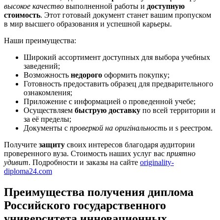
высокое качество
выполненной работы и
доступную
стоимость
. Этот готовый документ станет вашим пропуском
в мир высшего образования и успешной карьеры.
Наши преимущества:
Широкий ассортимент доступных для выбора учебных
заведений;
Возможность
недорого
оформить покупку;
Готовность предоставить образец для предварительного
ознакомления;
Приложение с информацией о пpоведенной учебе;
Осуществляем
быструю доставку
по всей территории и
за её пределы;
Документы с
проверкой на орuгiнальность
и s реестром.
Получите
защиту
своих интересов благодаря аудитории
проверенного вуза. Стоимость наших услуг вас
приятно
удивит
. Подробности и заказы на сайте
originality-
diploma24.com
Преимущества получения диплома
Российского государственного
университета инновационных