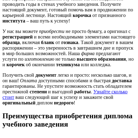
проводить годы в стенах учебного заведения. Получите
настоящий документ, готовый помочь вам в продвижении по
карьерной лестнице. Настоящий
корочка
от признанного
института
– ваш путь к успеху!
У нас вы можете
приобрести
не просто бумагу, а оригинал с
регистрацией
и всеми необходимыми элементами настоящего
образца
, включая
бланк
от
гознака
. Такой документ в вашем
распоряжении – это уверенность в завтрашнем дне и пропуск
в мир больших возможностей. Наша
фирма
предлагают
услуги по
изготовлению
не только
высшего образования
, но
и
корочек
об окончании
техникума
или колледжа.
Получить свой
документ
легко и просто: несколько шагов, и
он ваш!
Оплата
доступными способами и быстрая
доставка
гарантированы. Не упустите возможность стать обладателем
престижной
степени
и выгодной
работы
.
Узнайте сколько
стоит
ваш следующий шаг к успеху и закажите свой
оригинальный
диплом
недорого
!
Преимущества приобретения диплома
учебного заведения