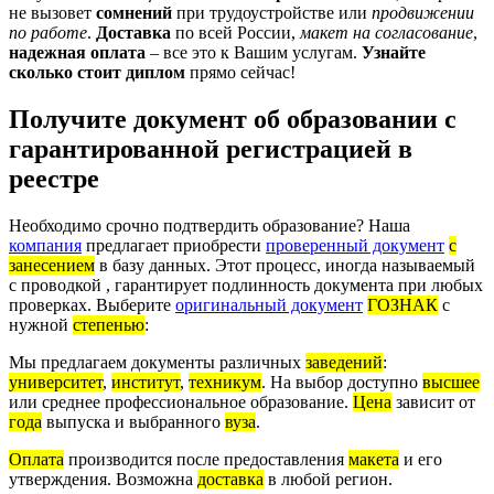
не вызовет
сомнений
при трудоустройстве или
продвижении
по работе
.
Доставка
по всей России,
макет на согласование
,
надежная оплата
– все это к Вашим услугам.
Узнайте
сколько стоит диплом
прямо сейчас!
Получите документ об образовании с
гарантированной регистрацией в
реестре
Необходимо срочно подтвердить образование? Наша
компания
предлагает приобрести
проверенный документ
с
занесением
в базу данных. Этот процесс, иногда называемый
с проводкой , гарантирует подлинность документа при любых
проверках. Выберите
оригинальный документ
ГОЗНАК
с
нужной
степенью
:
Мы предлагаем документы различных
заведений
:
университет
,
институт
,
техникум
. На выбор доступно
высшее
или среднее профессиональное образование.
Цена
зависит от
года
выпуска и выбранного
вуза
.
Оплата
производится после предоставления
макета
и его
утверждения. Возможна
доставка
в любой регион.