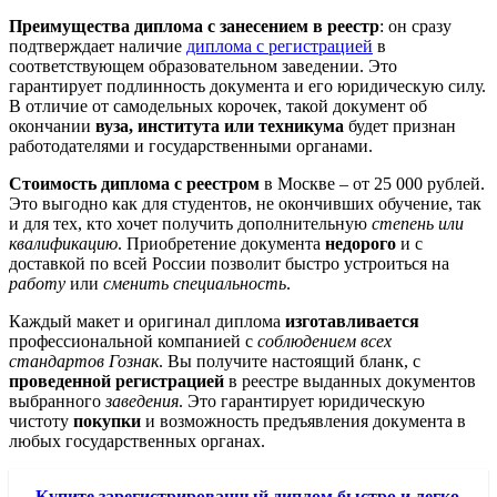
Преимущества диплома с занесением в реестр
: он сразу
подтверждает наличие
диплома с регистрацией
в
соответствующем образовательном заведении. Это
гарантирует подлинность документа и его юридическую силу.
В отличие от самодельных корочек, такой документ об
окончании
вуза, института или техникума
будет признан
работодателями и государственными органами.
Стоимость диплома с реестром
в Москве – от 25 000 рублей.
Это выгодно как для студентов, не окончивших обучение, так
и для тех, кто хочет получить дополнительную
степень или
квалификацию
. Приобретение документа
недорого
и с
доставкой по всей России позволит быстро устроиться на
работу
или
сменить специальность
.
Каждый макет и оригинал диплома
изготавливается
профессиональной компанией с
соблюдением всех
стандартов Гознак
. Вы получите настоящий бланк, с
проведенной регистрацией
в реестре выданных документов
выбранного
заведения
. Это гарантирует юридическую
чистоту
покупки
и возможность предъявления документа в
любых государственных органах.
Купите зарегистрированный диплом быстро и легко