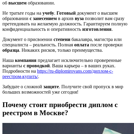
об
высшем
образовании.
Не тратьте годы на
учебу
.
Готовый
документ о высшем
образовании
с занесением
в архив
вуза
позволит вам сразу
претендовать на желаемую должность. Гарантируем полную
конфиденциальность и оперативность
изготовления
.
Документ о присвоении
степени
бакалавра, магистра или
специалиста – реальность. Полная
оплата
после проверки
образца
. Никаких рисков, только преимущества.
Наша
компания
предлагает исключительно проверенные
варианты
с проводкой
. Ваша карьера – в ваших руках.
Подробности на
https://ru-diplomirovans.com/диплом-с-
реестром-купить/
.
Забудьте о сложной
защите
. Получите свой пропуск в мир
больших возможностей уже сегодня!
Почему стоит приобрести диплом с
реестром в Москве?