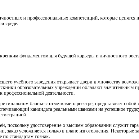
ичностных и профессиональных компетенций, которые ценятся н
й среде.
 крепким фундаментом для будущей карьеры и личностного рост
шего учебного заведения открывает двери к множеству возможн
ускники образовательных учреждений обладают значительным п
к профессиональной деятельности.
игинальном бланке с отметками о реестре, представляет собой 
обеспечивающий кандидата реальными шансами на успешное труд
егистрацией.
й, поскольку удостоверение о высшем образовании служит гара
и, заказ усложняется только в плане изготовления. Некоторые з
 по стандартам гознак.