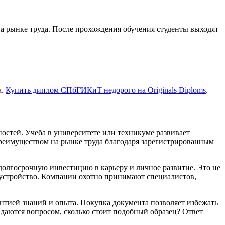
а рынке труда. После прохождения обучения студенты выходят
а.
Купить диплом СПбГИ­КиТ недорого на Originals Diploms
.
остей. Учеба в университете или техникуме развивает
реимуществом на рынке труда благодаря зарегистрированным
долгосрочную инвестицию в карьеру и личное развитие. Это не
оустройство. Компании охотно принимают специалистов,
нтией знаний и опыта. Покупка документа позволяет избежать
адаются вопросом, сколько стоит подобный образец? Ответ