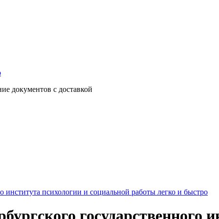
о
ние документов с доставкой
о института психологии и социальной работы легко и быстро
бургского государственного и