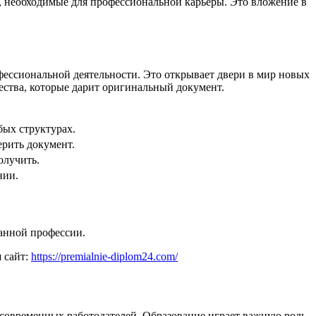
м, необходимые для профессиональной карьеры. Это вложение в
ессиональной деятельности. Это открывает двери в мир новых
ества, которые дарит оригинальный документ.
бых структурах.
ерить документ.
олучить.
нии.
анной профессии.
 сайт:
https://premialnie-diplom24.com/
 современных работодателей. Образование играет важную роль