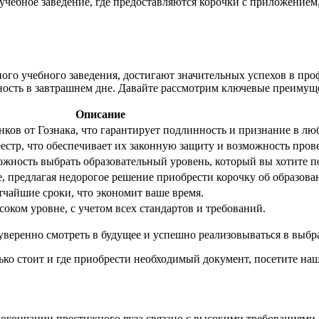
 учебное заведение, где предоставляются корочки с приложение
о учебного заведения, достигают значительных успехов в проф
ность в завтрашнем дне. Давайте рассмотрим ключевые преимущ
Описание
ков от Гознака, что гарантирует подлинность и признание в лю
естр, что обеспечивает их законную защиту и возможность пров
можность выбрать образовательный уровень, который вы хотите п
, предлагая недорогое решение приобрести корочку об образова
тчайшие сроки, что экономит ваше время.
оком уровне, с учетом всех стандартов и требований.
уверенно смотреть в будущее и успешно реализовываться в выбр
ко стоит и где приобрести необходимый документ, посетите наш
 окончании престижного вуза связано с высокими требованиями