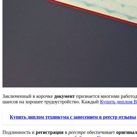
Заключенный в корочке
документ
признается многими работод
шансов на хорошее трудоустройство. Каждый
Купить диплом В
Купить диплом техникума с занесением в реестр отзывы
Подлинность и
регистрация
в
реестре
обеспечивает
оригинал