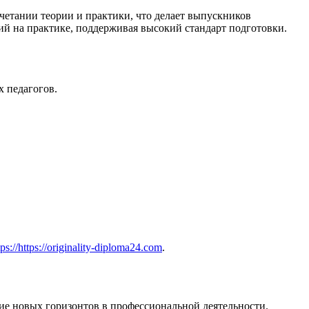
очетании теории и практики, что делает выпускников
ий на практике, поддерживая высокий стандарт подготовки.
х педагогов.
tps://https://originality-diploma24.com
.
ие новых горизонтов в профессиональной деятельности.