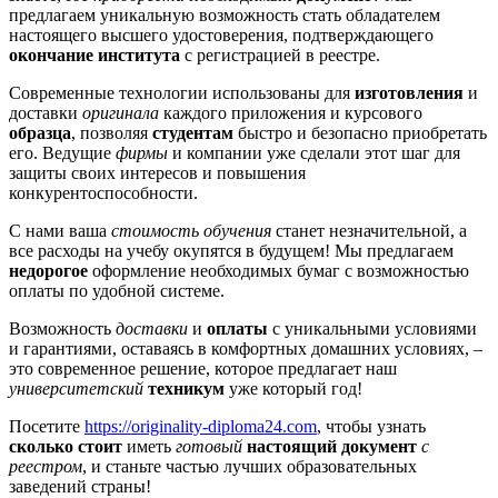
предлагаем уникальную возможность стать обладателем
настоящего высшего удостоверения, подтверждающего
окончание института
с регистрацией в реестре.
Современные технологии использованы для
изготовления
и
доставки
оригинала
каждого приложения и курсового
образца
, позволяя
студентам
быстро и безопасно приобретать
его. Ведущие
фирмы
и компании уже сделали этот шаг для
защиты своих интересов и повышения
конкурентоспособности.
С нами ваша
стоимость обучения
станет незначительной, а
все расходы на учебу окупятся в будущем! Мы предлагаем
недорогое
оформление необходимых бумаг с возможностью
оплаты по удобной системе.
Возможность
доставки
и
оплаты
с уникальными условиями
и гарантиями, оставаясь в комфортных домашних условиях, –
это современное решение, которое предлагает наш
университетский
техникум
уже который год!
Посетите
https://originality-diploma24.com
, чтобы узнать
сколько стоит
иметь
готовый
настоящий документ
с
реестром
, и станьте частью лучших образовательных
заведений страны!