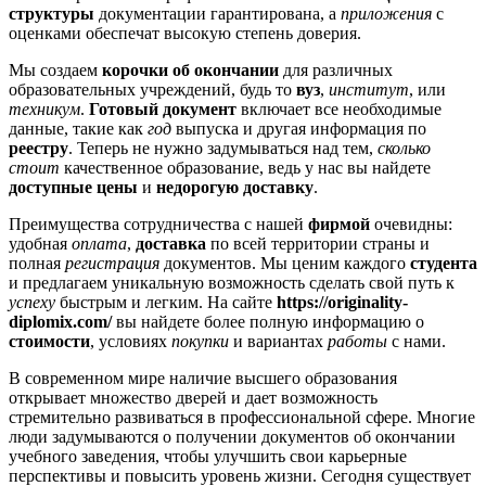
структуры
документации гарантирована, а
приложения
с
оценками обеспечат высокую степень доверия.
Мы создаем
корочки об окончании
для различных
образовательных учреждений, будь то
вуз
,
институт
, или
техникум
.
Готовый документ
включает все необходимые
данные, такие как
год
выпуска и другая информация по
реестру
. Теперь не нужно задумываться над тем,
сколько
стоит
качественное образование, ведь у нас вы найдете
доступные цены
и
недорогую доставку
.
Преимущества сотрудничества с нашей
фирмой
очевидны:
удобная
оплата
,
доставка
по всей территории страны и
полная
регистрация
документов. Мы ценим каждого
студента
и предлагаем уникальную возможность сделать свой путь к
успеху
быстрым и легким. На сайте
https://originality-
diplomix.com/
вы найдете более полную информацию о
стоимости
, условиях
покупки
и вариантах
работы
с нами.
В современном мире наличие высшего образования
открывает множество дверей и дает возможность
стремительно развиваться в профессиональной сфере. Многие
люди задумываются о получении документов об окончании
учебного заведения, чтобы улучшить свои карьерные
перспективы и повысить уровень жизни. Сегодня существует