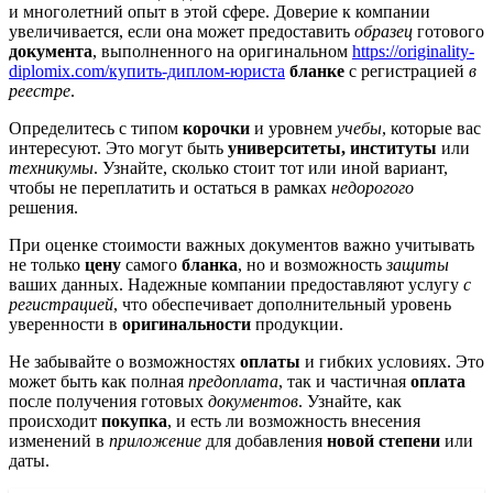
и многолетний опыт в этой сфере. Доверие к компании
увеличивается, если она может предоставить
образец
готового
документа
, выполненного на оригинальном
https://originality-
diplomix.com/купить-диплом-юриста
бланке
с регистрацией
в
реестре
.
Определитесь с типом
корочки
и уровнем
учебы
, которые вас
интересуют. Это могут быть
университеты, институты
или
техникумы
. Узнайте, сколько стоит тот или иной вариант,
чтобы не переплатить и остаться в рамках
недорогого
решения.
При оценке стоимости важных документов важно учитывать
не только
цену
самого
бланка
, но и возможность
защиты
ваших данных. Надежные компании предоставляют услугу
с
регистрацией
, что обеспечивает дополнительный уровень
уверенности в
оригинальности
продукции.
Не забывайте о возможностях
оплаты
и гибких условиях. Это
может быть как полная
предоплата
, так и частичная
оплата
после получения готовых
документов
. Узнайте, как
происходит
покупка
, и есть ли возможность внесения
изменений в
приложение
для добавления
новой степени
или
даты.