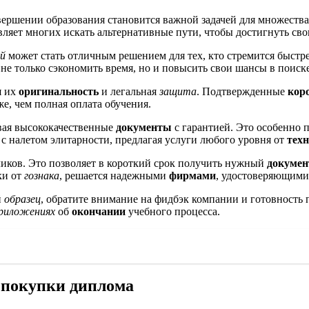
вершении образования становится важной задачей для множеств
вляет многих искать альтернативные пути, чтобы достигнуть сво
ей
может стать отличным решением для тех, кто стремится быстре
т не только сэкономить время, но и повысить свои шансы в поис
я их
оригинальность
и легальная
защита
. Подтвержденные
кор
же, чем полная оплата обучения.
вая высококачественные
документы
с гарантией. Это особенно 
у с налетом элитарности, предлагая услуги любого уровня от
тех
иков. Это позволяет в короткий срок получить нужный
докумен
ки от
гознака
, решается надежными
фирмами
, удостоверяющим
й
образец
, обратите внимание на фидбэк компании и готовност
риложениях
об
окончании
учебного процесса.
 покупки диплома