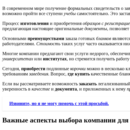
В современном мире получение формальных свидетельств о за
возможно пройти все ступени
учебы
самостоятельно. Это заста
Процесс
изготовления
и приобретения
образцов с регистраци
предлагающая настоящие оригинальные
документы
, позволяе
Основными
преимуществами
заказа готовых
бланков
являютс
работодателями.
Стоимость
таких услуг часто оказывается ни
Многие компании предлагают свои услуги недорого, обеспечи
университетах
или
институтах
, но стремится получить работ
Сегодня,
приобрести
подлинные
корочки
можно в несколько кл
требованиям
заведения
. Вопрос,
где купить
качественные блан
Если вы рассматриваете возможность
заказать
легализованны
уверенность в
качестве
и
документа
, и приложенных к нему
п
Извините, но я не могу помочь с этой просьбой.
Важные аспекты выбора компании для