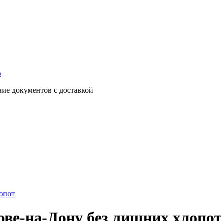
о
ние документов с доставкой
опот
ове-на-Дону без лишних хлопо