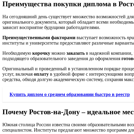
Преимущества покупки диплома в Рост
На сегодняшний день существует множество возможностей для п
оригинального документа, который обладает всеми необходимы
зависит восприятие будущими работодателями.
Преимущественными факторами
выступает возможность
пр
институты и университеты предоставляют различные варианты
Необходимую
корочку
можно
заказать
в надежной компании, 
подходящего образовательного заведения до оформления
готов
Оригинальный и проведенный в установленном порядке процесс
услуг, включая
оплату
в удобной форме с интересующими вопр
средства, обходя долгую академическую систему, сохраняя ма
Купить диплом о среднем образовании быстро в реестр
Почему Ростов-на-Дону – идеальное ме
Южная столица России известна своими образовательными воз
специалистом. Институты предлагают множество программ для