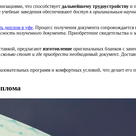
низациями, что способствует
дальнейшему трудоустройству
и п
е учебные заведения обеспечивают
доступ к оригинальным науч
ть диплом в уфе
. Процесс получения документа сопровождаетс
асность полученного документа
. Приобретение свидетельства о 
ставкой, предлагают
изготовление
оригинальных бланков с зане
,
сколько стоит и где приобрести
необходимый документ. Доставк
бразовательных программ и комфортных условий, что делает ег
иплома