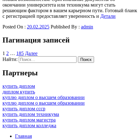
окончании университета или техникума могут стать
решающим фактором в вашем карьерном пути. Готовый бланк
с регистрацией предоставляет уверенность и
Детали
Posted On :
20.02.2025
Published By :
admin
Пагинация записей
1
2
…
185
Далее
Найти:
Партнеры
купить диплом
диплом купить
куплю диплом о высшем образовании
куплю диплом о высшем образовании
купить диплом ссср
купить диплом техникума
купить диплом магистра
купить диплом колледжа
Главная