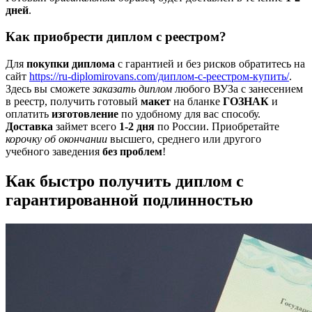
дней
.
Как приобрести диплом с реестром?
Для
покупки диплома
с гарантией и без рисков обратитесь на
сайт
https://ru-diplomirovans.com/диплом-с-реестром-купить/
.
Здесь вы сможете
заказать диплом
любого ВУЗа с занесением
в реестр, получить готовый
макет
на бланке
ГОЗНАК
и
оплатить
изготовление
по удобному для вас способу.
Доставка
займет всего
1-2 дня
по России. Приобретайте
корочку об окончании
высшего, среднего или другого
учебного заведения
без проблем
!
Как быстро получить диплом с
гарантированной подлинностью