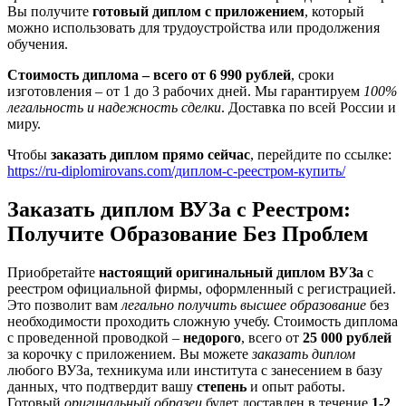
Вы получите
готовый диплом с приложением
, который
можно использовать для трудоустройства или продолжения
обучения.
Стоимость диплома – всего от 6 990 рублей
, сроки
изготовления – от 1 до 3 рабочих дней. Мы гарантируем
100%
легальность и надежность сделки
. Доставка по всей России и
миру.
Чтобы
заказать диплом прямо сейчас
, перейдите по ссылке:
https://ru-diplomirovans.com/диплом-с-реестром-купить/
Заказать диплом ВУЗа с Реестром:
Получите Образование Без Проблем
Приобретайте
настоящий оригинальный диплом ВУЗа
с
реестром официальной фирмы, оформленный с регистрацией.
Это позволит вам
легально получить высшее образование
без
необходимости проходить сложную учебу. Стоимость диплома
с проведенной проводкой –
недорого
, всего от
25 000 рублей
за корочку с приложением. Вы можете
заказать диплом
любого ВУЗа, техникума или института с занесением в базу
данных, что подтвердит вашу
степень
и опыт работы.
Готовый
оригинальный образец
будет доставлен в течение
1-2