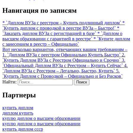
Навигация по записям
* `Диплом ВУЗа с реестром – Купить подлинный диплом` *
`Купить диплом с проводкой в реестре ВУЗа – Быстро!` *
`Заказать диплом ВУЗа с регистрацией в базе` * `Диплом о
высшем образовании с гарантией в реестре` * `Купите диплом
с занесением в реестр – Официально`
Вот несколько вариантов, отвечающих вашим требованиям –
1. `Диплом ВУЗа с реестром Официально Купить Быстро` 2.
`Купить Диплом ВУЗа с Реестром Официально и Срочно` 3.
`Официальный Диплом ВУЗа с Реестром – Купить Сейчас` 4.
`Диплом ВУЗа с Реестром – Легально, Быстро, Купить` 5.
`Купить Диплом с Проводкой – Официально и Без Рисков`
Найти:
Партнеры
купить диплом
диплом купить
куплю диплом о высшем образовании
куплю диплом о высшем образовании
купить диплом ссср