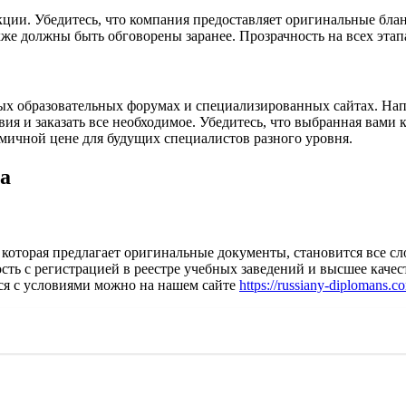
ции. Убедитесь, что компания предоставляет оригинальные блан
кже должны быть обговорены заранее. Прозрачность на всех эта
х образовательных форумах и специализированных сайтах. Напр
я и заказать все необходимое. Убедитесь, что выбранная вами 
мичной цене для будущих специалистов разного уровня.
а
торая предлагает оригинальные документы, становится все сло
сть с регистрацией в реестре учебных заведений и высшее каче
ся с условиями можно на нашем сайте
https://russiany-diplomans.c