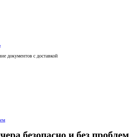
о
ние документов с доставкой
лем
чера безопасно и без проблем