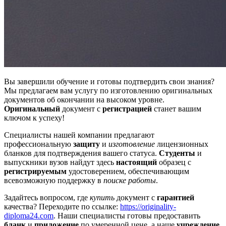
Вы завершили обучение и готовы подтвердить свои знания?
Мы предлагаем вам услугу по изготовлению оригинальных
документов об окончании на высоком уровне.
Оригинальный
документ с
регистрацией
станет вашим
ключом к успеху!
Специалисты нашей компании предлагают
профессиональную
защиту
и
изготовление
лицензионных
бланков для подтверждения вашего статуса.
Студенты
и
выпускники вузов найдут здесь
настоящий
образец с
регистрируемым
удостоверением, обеспечивающим
всевозможную поддержку в
поиске работы
.
Задайтесь вопросом, где
купить
документ с
гарантией
качества? Переходите по ссылке:
https://originality-
diploma24.com
. Наши специалисты готовы предоставить
бланк
и
приложение
по умеренной цене, а наше
учреждение