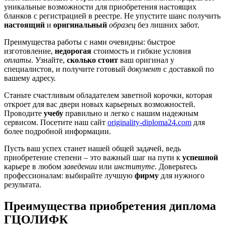
уникальные возможности для приобретения настоящих
бланков с регистрацией в реестре. Не упустите шанс получить
настоящий
и
оригинальный
образец
без лишних забот.
Преимущества работы с нами очевидны: быстрое
изготовление,
недорогая
стоимость и гибкие условия
оплаты
. Узнайте,
сколько стоит
ваш оригинал у
специалистов, и получите готовый
документ
с доставкой по
вашему адресу.
Станьте счастливым обладателем заветной корочки, которая
откроет для вас двери новых карьерных возможностей.
Проводите
учебу
правильно и легко с нашим надежным
сервисом. Посетите наш сайт
originality-diploma24.com
для
более подробной информации.
Пусть ваш успех станет нашей общей задачей, ведь
приобретение степени – это важный шаг на пути к
успешной
карьере в любом
заведении
или
институте
. Доверьтесь
профессионалам: выбирайте лучшую
фирму
для нужного
результата.
Преимущества приобретения диплома
ГЦОЛИФК