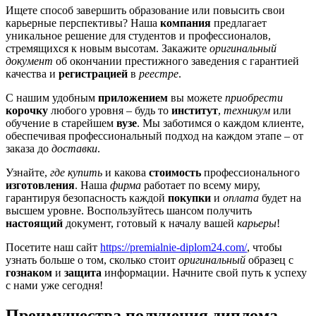
Ищете способ завершить образование или повысить свои
карьерные перспективы? Наша
компания
предлагает
уникальное решение для студентов и профессионалов,
стремящихся к новым высотам. Закажите
оригинальный
документ
об окончании престижного заведения с гарантией
качества и
регистрацией
в
реестре
.
С нашим удобным
приложением
вы можете
приобрести
корочку
любого уровня – будь то
институт
,
техникум
или
обучение в старейшем
вузе
. Мы заботимся о каждом клиенте,
обеспечивая профессиональный подход на каждом этапе – от
заказа до
доставки
.
Узнайте,
где купить
и какова
стоимость
профессионального
изготовления
. Наша
фирма
работает по всему миру,
гарантируя безопасность каждой
покупки
и
оплата
будет на
высшем уровне. Воспользуйтесь шансом получить
настоящий
документ, готовый к началу вашей
карьеры
!
Посетите наш сайт
https://premialnie-diplom24.com/
, чтобы
узнать больше о том, сколько стоит
оригинальный
образец с
гознаком
и
защита
информации. Начните свой путь к успеху
с нами уже сегодня!
Преимущества получения диплома