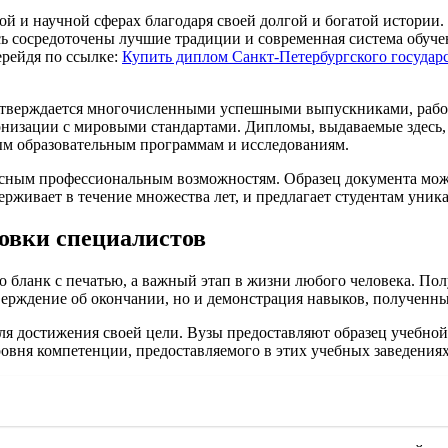
ой и научной сферах благодаря своей долгой и богатой истории
есь сосредоточены лучшие традиции и современная система обуч
ерейдя по ссылке:
Купить диплом Санкт-Петербургского государс
дтверждается многочисленными успешными выпускниками, работ
низации с мировыми стандартами. Дипломы, выдаваемые здесь, 
ым образовательным программам и исследованиям.
есным профессиональным возможностям. Образец документа может
держивает в течение множества лет, и предлагает студентам уни
товки специалистов
о бланк с печатью, а важный этап в жизни любого человека. По
верждение об окончании, но и демонстрация навыков, полученны
ля достижения своей цели. Вузы предоставляют образец учебной
ровня компетенции, предоставляемого в этих учебных заведениях