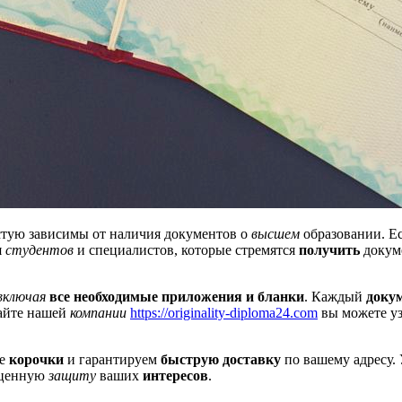
стую зависимы от наличия документов о
высшем
образовании. Е
я
студентов
и специалистов, которые стремятся
получить
докум
включая
все необходимые приложения и бланки
. Каждый
доку
сайте нашей
компании
https://originality-diploma24.com
вы можете у
ые
корочки
и гарантируем
быструю доставку
по вашему адресу.
ценную
защиту
ваших
интересов
.