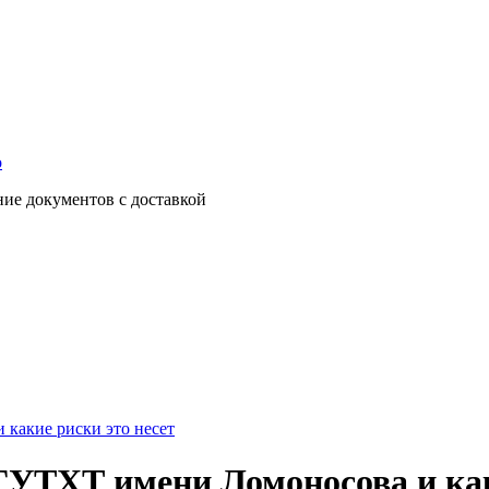
о
ние документов с доставкой
какие риски это несет
УТХТ имени Ломоносова и как