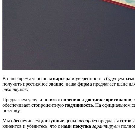
В наше время успешная
карьера
и уверенность в будущем зача
получить престижное
звание
, наша
фирма
предлагает шанс дл
техникумах
.
Предлагаем услуги по
изготовлению
и
доставке
оригиналов
,
обеспечивает стопроцентную
подлинность
. На официальном 
покупку.
Мы обеспечиваем
доступные
цены,
недорого
предлагая готов
клиентов и убедитесь, что с нами
покупка
гарантирует
полно