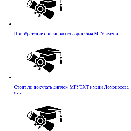
Приобретение оригинального диплома МГУ имени…
Стоит ли покупать диплом МГУТХТ имени Ломоносова
и…