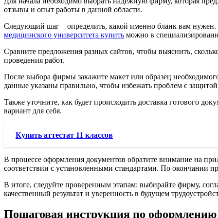
Для начала необходимо выбрать надежную фирму, которая пре
отзывы и опыт работы в данной области.
Следующий шаг – определить, какой именно бланк вам нужен. У
медицинского университета купить
можно в специализированн
Сравните предложения разных сайтов, чтобы выяснить, сколько
проведения работ.
После выбора фирмы закажите макет или образец необходимого 
данные указаны правильно, чтобы избежать проблем с защитой
Также уточните, как будет происходить доставка готового док
вариант для себя.
Купить аттестат 11 классов
В процессе оформления документов обратите внимание на прил
соответствии с установленными стандартами. По окончании про
В итоге, следуйте проверенным этапам: выбирайте фирму, согл
качественный результат и уверенность в будущем трудоустройст
Пошаговая инструкция по оформлению д