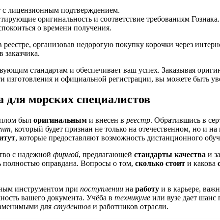
т с лицензионным подтверждением.
нтирующие оригинальность и соответствие требованиям Гознака.
еспокоиться о времени получения.
в реестре, организовав недорогую покупку корочки через интерне
 заказчика.
вующим стандартам и обеспечивает ваш успех. Заказывая оригин
и изготовления и официальной регистрации, вы можете быть ув
 для морских специалистов
иплом был
оригинальным
и внесен в
реестр
. Обратившись в с
ент
, который будет признан не только на отечественном, но и н
итут
, которые предоставляют возможность дистанционного обу
тво с надежной
фирмой
, предлагающей
стандарты качества
и з
ь полностью оправдана. Вопросы о том,
сколько стоит
и какова
жным инструментом при
поступлении
на
работу
и в карьере, важ
ность вашего документа. Учёба в
техникуме
или вузе дает шанс
езаменимыми для
студентов
и работников отрасли.