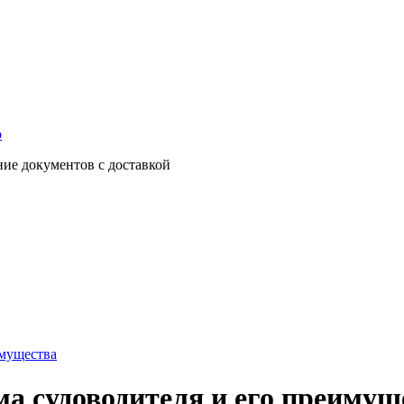
о
ние документов с доставкой
имущества
а судоводителя и его преимущ