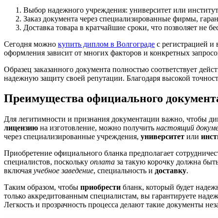
Выбор надежного учреждения: университет или институ
Заказ документа через специализированные фирмы, гара
Доставка товара в кратчайшие сроки, что позволяет не б
Сегодня можно
купить диплом в Волгограде
с регистрацией и 
оформления зависит от многих факторов и конкретных запросов
Образец заказанного документа полностью соответствует дейст
надежную защиту своей репутации. Благодаря высокой точност
Преимущества официального документа
Для легитимности и признания документации важно, чтобы д
лицензию
на изготовление, можно получить
настоящий докум
через специализированные учреждения,
университет
или
инст
Приобретение официального бланка предполагает сотрудничес
специалистов, поскольку
оплата
за такую корочку должна быт
включая
учебное заведение
, специальность и
доставку
.
Таким образом, чтобы
приобрести
бланк, который будет наде
только аккредитованным специалистам, вы гарантируете надеж
Легкость и прозрачность процесса делают такие документы н