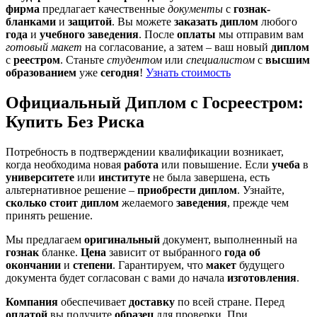
фирма
предлагает качественные
документы
с
гознак-
бланками
и
защитой
. Вы можете
заказать диплом
любого
года
и
учебного заведения
. После
оплаты
мы отправим вам
готовый макет
на согласование, а затем – ваш новый
диплом
с
реестром
. Станьте
студентом
или
специалистом
с
высшим
образованием
уже
сегодня
!
Узнать стоимость
Официальный Диплом с Госреестром:
Купить Без Риска
Потребность в подтверждении квалификации возникает,
когда необходима новая
работа
или повышение. Если
учеба
в
университете
или
институте
не была завершена, есть
альтернативное решение –
приобрести диплом
. Узнайте,
сколько стоит диплом
желаемого
заведения
, прежде чем
принять решение.
Мы предлагаем
оригинальный
документ, выполненный на
гознак
бланке.
Цена
зависит от выбранного
года
об
окончании
и
степени
. Гарантируем, что
макет
будущего
документа будет согласован с вами до начала
изготовления
.
Компания
обеспечивает
доставку
по всей стране. Перед
оплатой
вы получите
образец
для проверки. При