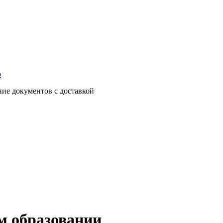
о
ние документов с доставкой
м образовании