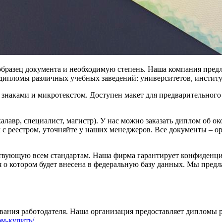
бразец документа и необходимую степень. Наша компания предла
те дипломы различных учебных заведений: университетов, инстит
аками и микротекстом. Доступен макет для предварительного 
калавр, специалист, магистр). У нас можно заказать диплом об 
 с реестром, уточняйте у наших менеджеров. Все документы – о
ствующую всем стандартам. Наша фирма гарантирует конфиденци
о котором будет внесена в федеральную базу данных. Мы предл
вания работодателя. Наша организация предоставляет дипломы 
ом-купить/