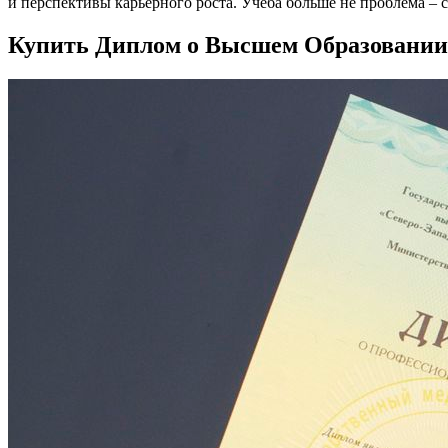
и перспективы карьерного роста. Учеба больше не проблема – с
Купить Диплом о Высшем Образовани