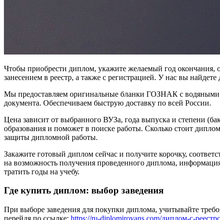
Чтобы приобрести диплом, укажите желаемый год окончания, о
занесением в реестр, а также с регистрацией. У нас вы найде
Мы предоставляем оригинальные бланки ГОЗНАК с водяными зн
документа. Обеспечиваем быструю доставку по всей России.
Цена зависит от выбранного ВУЗа, года выпуска и степени (ба
образования и поможет в поиске работы. Сколько стоит диплом
защиты дипломной работы.
Закажите готовый диплом сейчас и получите корочку, соответ
на возможность получения проведенного диплома, информация 
тратить годы на учебу.
Где купить диплом: выбор заведения
При выборе заведения для покупки диплома, учитывайте требо
перейдя по ссылке:
https://ru-diplomirovans.com/диплом-с-реестр