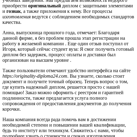
учебных заведений. Мы предлагаем возможность недорого
приобрести
оригинальный
диплом с защитными элементами
и
гознак
, а также приложения к нему. Все процессы
изготовления
ведутся с соблюдением необходимых стандартов
качества.
Анна, выпускница прошлого года, отмечает: Благодаря
данной фирме, я без проблем прошла этап регистрации на
работу в желаемой компании . Еще один отзыв поступил от
Игоря, который сейчас студент вуза: Я смог получить готовый
диплом без задержек, процесс оплаты и доставки был
организован на высшем уровне .
Также пользователи отмечают удобство интерфейса на сайте
https://originality-diploma24.com
. Вы узнаете, сколько стоит
документ и получите точный образец. Теперь вопрос о том,
где купить надежный диплом, решается просто с нашей
помощью! Заказ можно оформить с реестром и гарантией
подлинности, также предлагается услуга полного
сопровождения от предоставления документов до получения
корочки.
Наша компания всегда рада помочь вам в достижении
необходимой степени и повышении вашей квалификации,
будь то институт или техникум. Свяжитесь с нами, чтобы
подробнее узнать о стоимости и сроках изготовления.