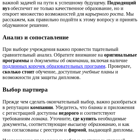
важной задачей на пути к успешному будущему.
Подходящий
вуз
обеспечит не только качественное образование, но и
откроет множество возможностей для
карьерного роста
. Мы
расскажем, как правильно подойти к этому вопросу и принять
обдуманное решение.
Анализ и сопоставление
При выборе учреждения важно провести тщательный
сравнительный анализ. Обратите внимание на
оригинальные
программы
и
документы об окончании
, включая наличие
подлинных корочек образовательных программ
. Проверьте,
сколько стоит
обучение, доступные
учебные планы
и
возможности для защиты дипломов.
Выбор партнера
Прежде чем сделать окончательный выбор, важно разобраться
в репутации
компании
. Убедитесь, что
бланки
и приложения
с регистрацией доступны
недорого
и соответствуют
требованиям
гознака
. Уточните,
где купить
необходимые
документы, соответствующие
высшему образованию
, и как
они согласованы с реестром и
фирмой
, выдающей дипломы.