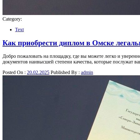
Category:
Text
Как приобрести диплом в Омске легаль
Добро пожаловать на площадку, где вы можете легко и уверен
документов наивысшей степени качества, которые послужат 
Posted On :
20.02.2025
Published By :
admin