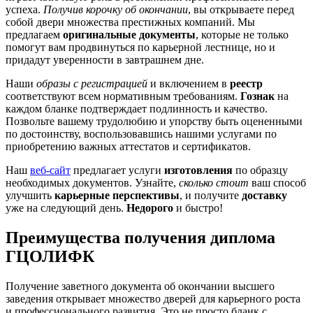
успеха.
Получив корочку об окончании
, вы открываете перед
собой двери множества престижных компаний. Мы
предлагаем
оригинальные документы
, которые не только
помогут вам продвинуться по карьерной лестнице, но и
придадут уверенности в завтрашнем дне.
Наши
образы с регистрацией
и включением в
реестр
соответствуют всем нормативным требованиям.
Гознак
на
каждом бланке подтверждает подлинность и качество.
Позвольте вашему трудолюбию и упорству быть оцененными
по достоинству, воспользовавшись нашими услугами по
приобретению важных аттестатов и сертификатов.
Наш
веб-сайт
предлагает услуги
изготовления
по образцу
необходимых документов. Узнайте,
сколько стоит
ваш способ
улучшить
карьерные перспективы
, и получите
доставку
уже на следующий день.
Недорого
и быстро!
Преимущества получения диплома
ГЦОЛИФК
Получение заветного документа об окончании высшего
заведения открывает множество дверей для карьерного роста
и профессионального развития. Это не просто бланк с