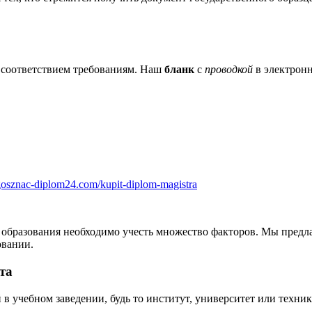
соответствием требованиям. Наш
бланк
с
проводкой
в электрон
/gosznac-diplom24.com/kupit-diplom-magistra
 образования необходимо учесть множество факторов. Мы предла
овании.
та
 учебном заведении, будь то институт, университет или техник