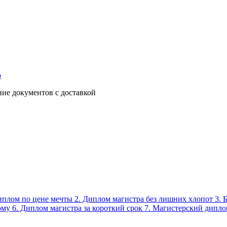
о
ние документов с доставкой
диплом по цене мечты 2. Диплом магистра без лишних хлопот 3.
ому 6. Диплом магистра за короткий срок 7. Магистерский дипло