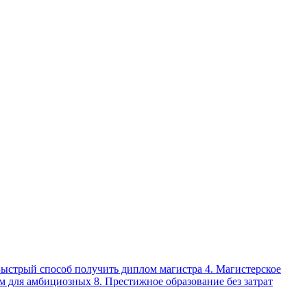
 Быстрый способ получить диплом магистра 4. Магистерское
м для амбициозных 8. Престижное образование без затрат