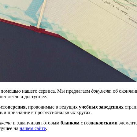
 помощью нашего сервиса. Мы предлагаем
документ
об окончан
нет легче и доступнее.
остоверения
, проводимые в ведущих
учебных заведениях
стран
ь
и признание в профессиональных кругах.
акета
и заканчивая готовым
бланком
с
гознаковскими
элемент
дущее на
нашем сайте
.