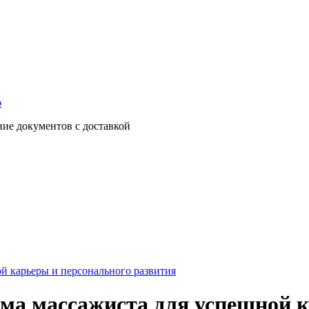
о
ние документов с доставкой
й карьеры и персонального развития
ма массажиста для успешной к