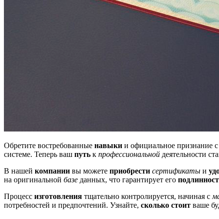
Обретите востребованные
навыки
и официальное признание с
системе. Теперь ваш
путь
к
профессиональной
деятельности ста
В нашей
компании
вы можете
приобрести
сертификаты
и
уд
на оригинальной
базе
данных, что гарантирует его
подлинност
Процесс
изготовления
тщательно контролируется, начиная с
м
потребностей и предпочтений. Узнайте,
сколько стоит
ваше бу