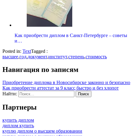
Как приобрести диплом в Санкт-Петербурге – советы
и…
Posted in:
Text
Tagged :
высшее
,
год
,
документ
,
институт
,
степень
,
стоимость
Навигация по записям
Приобретение диплома в Новосибирске законно и безопасно
Как приобрести аттестат за 9 класс быстро и без хлопот
Найти:
Партнеры
купить диплом
диплом купить
куплю диплом о высшем образовании