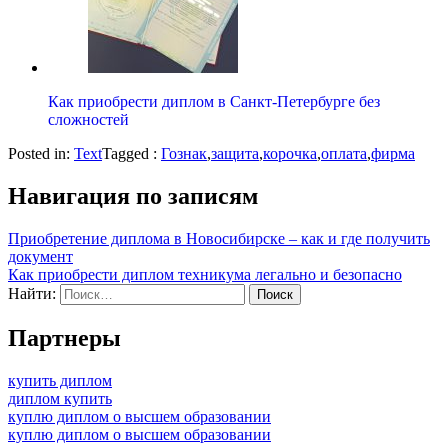
Как приобрести диплом в Санкт-Петербурге без
сложностей
Posted in:
Text
Tagged :
Гознак
,
защита
,
корочка
,
оплата
,
фирма
Навигация по записям
Приобретение диплома в Новосибирске – как и где получить
документ
Как приобрести диплом техникума легально и безопасно
Найти:
Партнеры
купить диплом
диплом купить
куплю диплом о высшем образовании
куплю диплом о высшем образовании