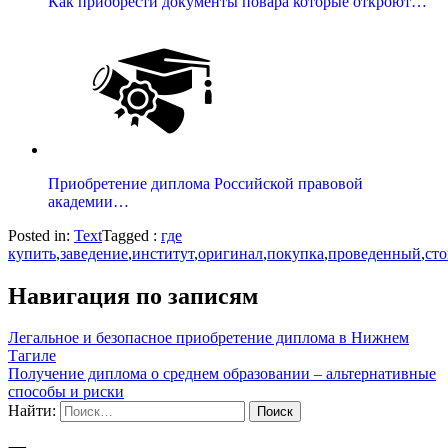
Как приобрести документы повара которые откроют…
Приобретение диплома Российской правовой
академии…
Posted in:
Text
Tagged :
где
купить
,
заведение
,
институт
,
оригинал
,
покупка
,
проведенный
,
ст
Навигация по записям
Легальное и безопасное приобретение диплома в Нижнем
Тагиле
Получение диплома о среднем образовании – альтернативные
способы и риски
Найти: