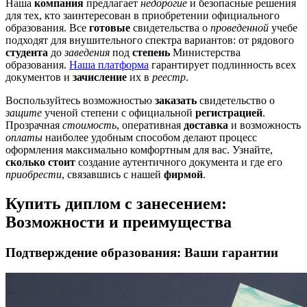
Наша
компания
предлагает
недорогие
и безопасные решения
для тех, кто заинтересован в приобретении официального
образования. Все
готовые
свидетельства о
проведенной
учебе
подходят для внушительного спектра вариантов: от рядового
студента
до
заведения
под
степень
Министерства
образования.
Наша платформа
гарантирует подлинность всех
документов и
зачисление
их в
реестр
.
Воспользуйтесь возможностью
заказать
свидетельство о
защите
ученой степени с официальной
регистрацией
.
Прозрачная
стоимость
, оперативная
доставка
и возможность
оплаты
наиболее удобным способом делают процесс
оформления максимально комфортным для вас. Узнайте,
сколько стоит
создание аутентичного документа и где его
приобрести
, связавшись с нашей
фирмой
.
Купить диплом с занесением:
Возможности и преимущества
Подтверждение образования: Ваши гарантии