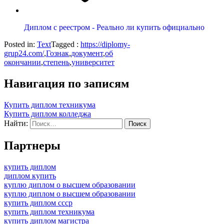
Диплом с реестром - Реально ли купить официально
Posted in:
Text
Tagged :
https://diplomy-
grup24.com/
,
Гознак
,
документ
,
об
окончании
,
степень
,
университет
Навигация по записям
Купить диплом техникума
Купить диплом колледжа
Найти:
Партнеры
купить диплом
диплом купить
куплю диплом о высшем образовании
куплю диплом о высшем образовании
купить диплом ссср
купить диплом техникума
купить диплом магистра