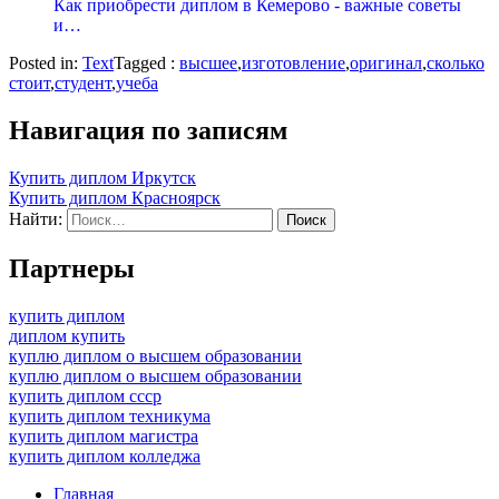
Как приобрести диплом в Кемерово - важные советы
и…
Posted in:
Text
Tagged :
высшее
,
изготовление
,
оригинал
,
сколько
стоит
,
студент
,
учеба
Навигация по записям
Купить диплом Иркутск
Купить диплом Красноярск
Найти:
Партнеры
купить диплом
диплом купить
куплю диплом о высшем образовании
куплю диплом о высшем образовании
купить диплом ссср
купить диплом техникума
купить диплом магистра
купить диплом колледжа
Главная