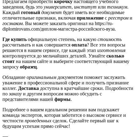
Предлагаем приобрести
корочку
настоящего учебного
заведения, будь это
университет
,
институт
или
техникум
.
Каждый
готовый
документ
будет иметь все необходимые
отличительные признаки, включая
приложение
с
реестром
и
госзнаком
. Вы можете заказать оригинал на https://ru-
diplomirovans.com/диплом-магистра-российского-вуза.
Где купить
официальную степень, на какую
стоимость
рассчитывать и как совершается
оплата
? Все эти вопросы
решаются в нашем сервисе, где каждый этап
изготовления
контролируется до мельчайших деталей. Узнайте
сколько
стоит
на нашем сайте и выберите соответствующий вашему
запросу
образец
.
Обладание
оригинальным
документом поможет заслужить
уважение в профессиональной сфере и получить признание
коллег.
Доставка
доступна в кратчайшие сроки. Подробности
по
заказу
и другим вопросам можно обсудить с
представителями нашей
фирмы
.
Подробнее о вашем идеальном решении вам подскажет
команда экспертов, которая заботится о высоком сервисе и
честности
проведенных
сделок. Сделайте первый шаг к
будущим успехам прямо сейчас!