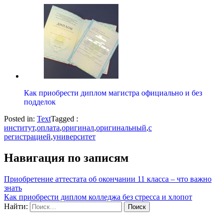
Как приобрести диплом магистра официально и без
подделок
Posted in:
Text
Tagged :
институт
,
оплата
,
оригинал
,
оригинальный
,
с
регистрацией
,
университет
Навигация по записям
Приобретение аттестата об окончании 11 класса – что важно
знать
Как приобрести диплом колледжа без стресса и хлопот
Найти: