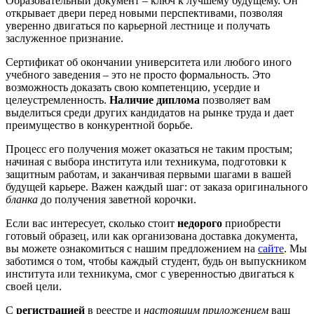
Образовательный документ – ключ к лучшему будущему. Он
открывает двери перед новыми перспективами, позволяя
уверенно двигаться по карьерной лестнице и получать
заслуженное признание.
Сертификат об окончании университета или любого иного
учебного заведения – это не просто формальность. Это
возможность доказать свою компетенцию, усердие и
целеустремленность.
Наличие диплома
позволяет вам
выделиться среди других кандидатов на рынке труда и дает
преимущество в конкурентной борьбе.
Процесс его получения может оказаться не таким простым;
начиная с выбора института или техникума, подготовки к
защитным работам, и заканчивая первыми шагами в вашей
будущей карьере. Важен каждый шаг: от заказа оригинального
бланка
до получения заветной корочки.
Если вас интересует, сколько стоит
недорого
приобрести
готовый образец, или как организована доставка документа,
вы можете ознакомиться с нашим предложением на
сайте
. Мы
заботимся о том, чтобы каждый студент, будь он выпускником
института или техникума, смог с уверенностью двигаться к
своей цели.
С
регистрацией
в реестре и
настоящим приложением
ваш