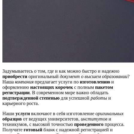
Задумываетесь о том, где и как можно быстро и надежно
приобрести
оригинальный
документ о высшем образовании
?
Наша
компания
предлагает услуги по
изготовлению
и
оформлению
настоящих корочек
с полным
пакетом
регистрации
. В современном мире важно обладать
подтвержденной степенью
для успешной
работы
и
карьерного роста.
Наши
услуги
включают в себя изготовление
оригинальных
образцов
от ведущих университетов,
институтов
и
техникумов, с высокой точностью
проведенного
процесса.
Получите
готовый
бланк
с надежной регистрацией и