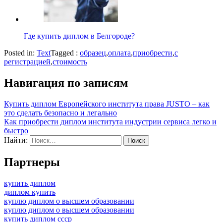
Где купить диплом в Белгороде?
Posted in:
Text
Tagged :
образец
,
оплата
,
приобрести
,
с
регистрацией
,
стоимость
Навигация по записям
Купить диплом Европейского института права JUSTO – как
это сделать безопасно и легально
Как приобрести диплом института индустрии сервиса легко и
быстро
Найти:
Партнеры
купить диплом
диплом купить
куплю диплом о высшем образовании
куплю диплом о высшем образовании
купить диплом ссср